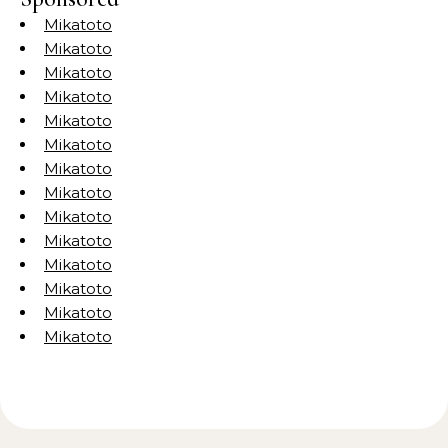
Mikatoto
Mikatoto
Mikatoto
Mikatoto
Mikatoto
Mikatoto
Mikatoto
Mikatoto
Mikatoto
Mikatoto
Mikatoto
Mikatoto
Mikatoto
Mikatoto