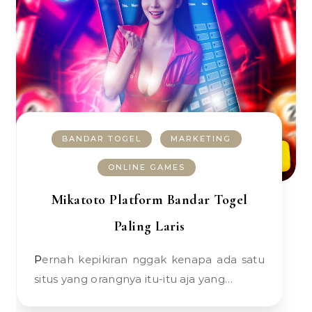
BANDAR TOGEL
MARKETING
ONLINE GAMES
Mikatoto Platform Bandar Togel
Paling Laris
Pernah kepikiran nggak kenapa ada satu
situs yang orangnya itu-itu aja yang…